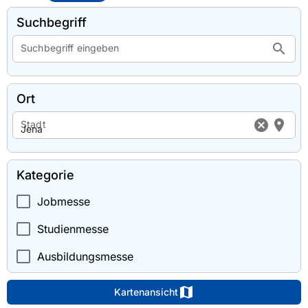
Suchbegriff
search
Suchbegriff eingeben
Ort
cancel
location_on
Stadt
Kategorie
Jobmesse
Studienmesse
Ausbildungsmesse
map
Kartenansicht