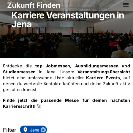
Zukunft Finden
menu
Karriere Veranstaltungen in
Jena
Entdecke die
top Jobmessen, Ausbildungsmessen und
Studienmessen
in
Jena
. Unsere
Veranstaltungsübersicht
bietet eine umfassende Liste aktueller
Karriere-Events
, auf
denen du wertvolle Kontakte knüpfen und deine Zukunft aktiv
gestalten kannst.
Finde jetzt die passende Messe für deinen nächsten
Karriereschritt!
🚀
Filter
location_on
cancel
Jena