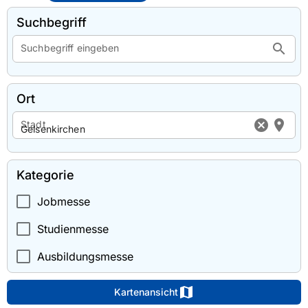
Suchbegriff
search
Suchbegriff eingeben
Ort
cancel
location_on
Stadt
Kategorie
Jobmesse
Studienmesse
Ausbildungsmesse
map
Kartenansicht