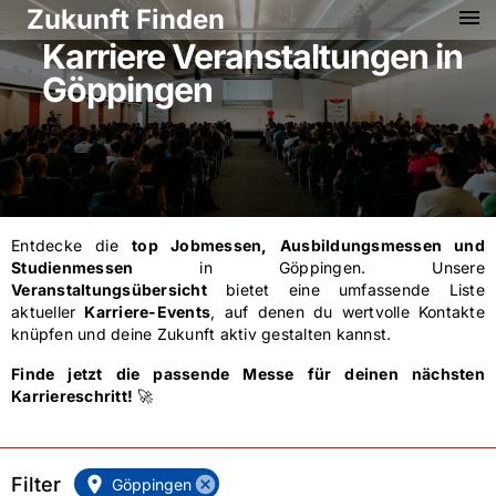
Zukunft Finden
menu
Karriere Veranstaltungen in
Göppingen
Entdecke die
top Jobmessen, Ausbildungsmessen und
Studienmessen
in
Göppingen
. Unsere
Veranstaltungsübersicht
bietet eine umfassende Liste
aktueller
Karriere-Events
, auf denen du wertvolle Kontakte
knüpfen und deine Zukunft aktiv gestalten kannst.
Finde jetzt die passende Messe für deinen nächsten
Karriereschritt!
🚀
Filter
location_on
cancel
Göppingen