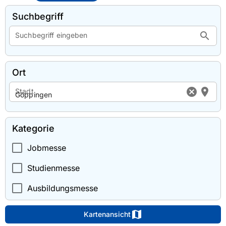
Suchbegriff
search
Suchbegriff eingeben
Ort
cancel
location_on
Stadt
Kategorie
Jobmesse
Studienmesse
Ausbildungsmesse
map
Kartenansicht